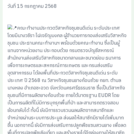
วันที่ 15 กรกฎาคม 2568
คณะทำงานประกวดวิสาหกิจชุมชนดีเด่น ระดับประเทศ
โดยมีนางวชิรา ไฝเจริญมงคล ผู้อำนวยการกองส่งเสริมวิสาหกิจ
ชุมชน ประธานคณะทำงานฯ พร้อมด้วยคณะทำงาน ซ
ึ่งเป็นผู้
แทนจากหน่วยงาน ประกอบด้วย กรมตรวจบัญชีสหกรณ์
สำนักงานส่งเสริมวิสาหกิจขนาดกลางและขนาดย่อม ธนาคาร
เพื่อการเกษตรและสหกรณ์การเกษตร และกรมส่งเสริม
อุตสาหกรรม ได้ลงพื้นที่ประกวดวิสาหกิจชุมชนดีเด่น ระดับ
ประเทศ ปี 2568 ณ วิสาหกิจชุมชนยางก้อนถ้วย กยท. ตำบล
นางหลง อำเภอชะอวด จังหวัดนครศรีธรรมราช ซึ่งเป็นวิสาหกิจ
ชุมชนที่มีการผลิตยางก้อนถ้วย ภายใต้มาตรฐาน EUDR โดย
เป็นการผลิตที่ไม่มีการบุกรุกพื้นที่ป่า และสามารถตรวจสอบ
ย้อนกลับได้ ทั้งนี้ ยังมีการรวบรวมผลผลิตจากสมาชิกและ
จำหน่ายผ่านระบบการประมูล ส่งผลให้สมาชิกมีรายได้เพิ่มมาก
ขึ้น นอกจากนี้ ยังมีการส่งเสริมการปลูกพืชแซมสวนยาง เพื่อลด
พื้นที่การปลูกพืชเชิงเดี่ยว และสร้างรายได้อีกช่องทางให้สมาชิก