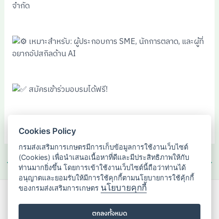
จำกัด
เหมาะสำหรับ: ผู้ประกอบการ SME, นักการตลาด, และผู้ที่
อยากอัปสกิลด้าน AI
สมัครเข้าร่วมอบรมได้ฟรี!
สแกน QR Code บนโปสเตอร์หรือโทร 1357
Cookies Policy
กรมส่งเสริมการเกษตรมีการเก็บข้อมูลการใช้งานเว็บไซต์
(Cookies) เพื่อนำเสนอเนื้อหาที่ดีและมีประสิทธิภาพให้กับ
←
Previous เรื่อง
Next เรื่อง
→
ท่านมากยิ่งขึ้น โดยการเข้าใช้งานเว็บไซต์นี้ถือว่าท่านได้
อนุญาตและยอมรับให้มีการใช้คุกกี้ตามนโยบายการใช้คุ้กกี้
นโยบายคุกกี้
ของกรมส่งเสริมการเกษตร
กองส่งเสริมวิสาหกิจชุมชน
2143/1 ถนนพหลโยธิน แขวงลาดยาว
ตกลงทั้งหมด
เขตจตุจักร กรุงเทพมหานคร 10900