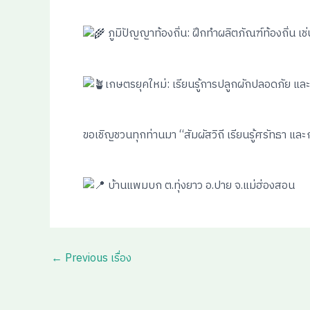
ภูมิปัญญาท้องถิ่น: ฝึกทำผลิตภัณฑ์ท้องถิ่น เช
เกษตรยุคใหม่: เรียนรู้การปลูกผักปลอดภัย 
ขอเชิญชวนทุกท่านมา “สัมผัสวิถี เรียนรู้ศรัทธา แล
บ้านแพมบก ต.ทุ่งยาว อ.ปาย จ.แม่ฮ่องสอน
←
Previous เรื่อง