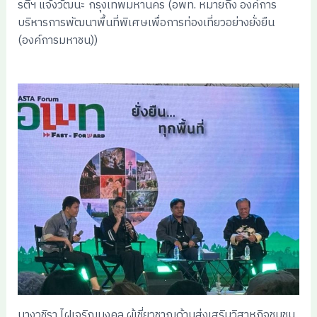
รติฯ แจ้งวัฒนะ กรุงเทพมหานคร (อพท. หมายถึง องค์การ
บริหารการพัฒนาพื้นที่พิเศษเพื่อการท่องเที่ยวอย่างยั่งยืน
(องค์การมหาชน))
นางวชิรา ไฝเจริญมงคล ผู้เชี่ยวชาญด้านส่งเสริมวิสาหกิจชุมชน