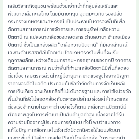
เสริมวิสาหกิจชุมชน พร้อมด้วยเจ้าหน้าที่กลุ่มส่งเสริมและ
พัฒนาเกลือทะเลไทย โดยมีนายกฤษ อุตตมะเวทิน รองปลัด
กระทรวงเกษตรและสหกรณ์ เป็นประธานในการลงพื้นที่เพื่อ
ติดตามสถานการณ์การจัดการและการอนุรักษ์เกลือหวาน
ปัตตานี ณ แปลงนาเกลือของเกษตรกร ตำบลบานา อำเภอเมือง
ปัตตานี ซึ่งเป็นแหล่งผลิต “เกลือหวานปัตตานี” ที่มีเอกลักษณ์
เฉพาะด้านรสชาติอันโดดเด่น โดยเกษตรกรในพื้นที่จะเริ่ม
ฤดูกาลผลิตระหว่างเดือนมกราคม–กรกฎาคมของทุกปี จากการ
ติดตามสถานการณ์ พบว่าพื้นที่ทำนาเกลือปัตตานีมีพื้นที่ลดลง
ต่อเนื่อง เกษตรกรส่วนใหญ่มีอายุมาก ขาดแรงจูงใจจากปัญหา
ราคาผลผลิตในอดีต ประกอบกับข้อจำกัดด้านการจัดเก็บหลัง
การเก็บเกี่ยว ฉางเก็บเกลือที่ไม่ได้มาตรฐาน และการใช้หน่วยวัด
พื้นบ้านที่ยังไม่สอดคล้องกับตลาดสมัยใหม่ ส่งผลให้เกษตรกร
ต้องเร่งจำหน่ายในราคาต่ำ อย่างไรก็ตาม เกลือหวานปัตตานีมี
ศักยภาพสูงในการพัฒนาเป็นสินค้ามูลค่าสูง เนื่องจากได้รับ
ความร่วมมือจากผู้ประกอบการรุ่นใหม่ ทั้งนี้ พบว่าแนวทาง
แก้ไขปัญหาเกลือทะเลในจังหวัดปัตตานีควรใช้แผนพัฒนา
เฉพาะพื้นที่ (Tailor-made Plan) โดยยึดหลัก “การตลาดนำ