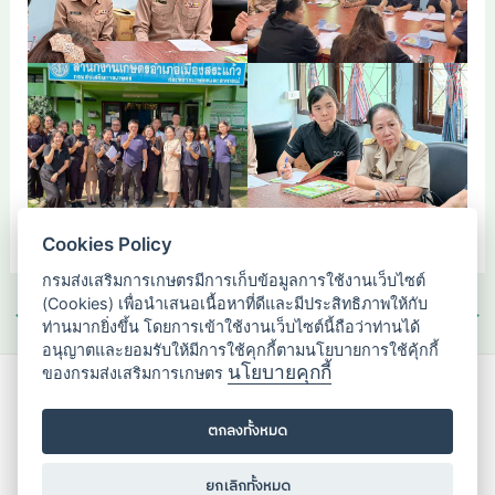
Cookies Policy
กรมส่งเสริมการเกษตรมีการเก็บข้อมูลการใช้งานเว็บไซต์
(Cookies) เพื่อนำเสนอเนื้อหาที่ดีและมีประสิทธิภาพให้กับ
←
Previous เรื่อง
Next เรื่อง
→
ท่านมากยิ่งขึ้น โดยการเข้าใช้งานเว็บไซต์นี้ถือว่าท่านได้
อนุญาตและยอมรับให้มีการใช้คุกกี้ตามนโยบายการใช้คุ้กกี้
นโยบายคุกกี้
ของกรมส่งเสริมการเกษตร
กองส่งเสริมวิสาหกิจชุมชน
2143/1 ถนนพหลโยธิน แขวงลาดยาว
ตกลงทั้งหมด
เขตจตุจักร กรุงเทพมหานคร 10900
ยกเลิกทั้งหมด