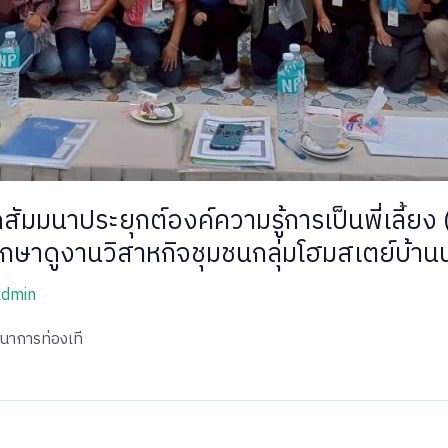
ัมมนาประยุกต์องค์ความรู้การเป็นพี่เลี้ยง (
ี่ศึกษาดูงานวิสาหกิจชุมชนกลุ่มโฮมสเตย์บ้านน
admin
นาการท่องเที