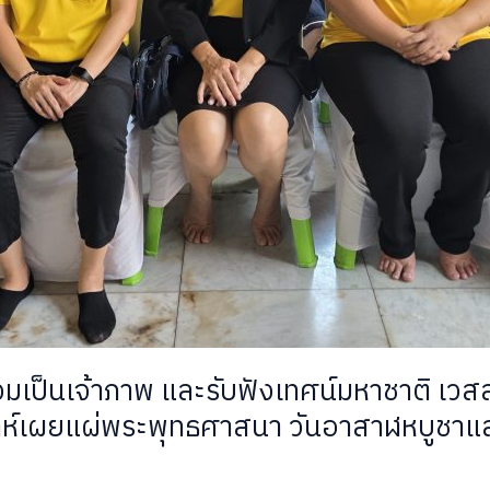
่วมเป็นเจ้าภาพ และรับฟังเทศน์มหาชาติ เว
ปดาห์เผยแผ่พระพุทธศาสนา วันอาสาฬหบูชาแ