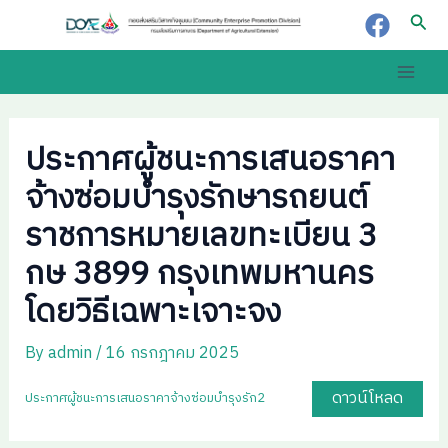
Skip
Post
Sear
to
navigation
content
Main
Men
ประกาศผู้ชนะการเสนอราคา
จ้างซ่อมบำรุงรักษารถยนต์
ราชการหมายเลขทะเบียน 3
กษ 3899 กรุงเทพมหานคร
โดยวิธีเฉพาะเจาะจง
By
admin
/
16 กรกฎาคม 2025
ดาวน์โหลด
ประกาศผู้ชนะการเสนอราคาจ้างซ่อมบำรุงรัก2