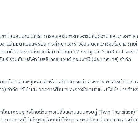
ชา ไหมสมบุญ นักวิชาการส่งเสริมการเกษตรปฏิบัติงาน และนางสาวสาริน
ร่วมงานสัมมนาเผยแพร่ผลการศึกษาและร่างข้อเสนอแนะเชิงนโยบาย ภาย
ัฒนาที่เป็นมิตรกับสิ่งแวดล้อม เมื่อวันที่ 17 กรกฎาคม 2568 ณ โรงแ
ย์ ร่วมกับ บริษัท โบลลิเกอร์ แอนด์ คอมพานี (ประเทศไทย) จำกัด
นโยบายและยุทธศาสตร์การค้า เปิดเผยว่า กระทรวงพาณิชย์ เปิดการจัดสั
ทย) จำกัด ได้ นำเสนอผลการศึกษาและร่างข้อเสนอแนะเชิงนโยบายสำหรับภา
ลิกโฉมเศรษฐกิจไทยด้วยการเปลี่ยนผ่านแบบควบคู่ (Twin Transition)” 
ิ สถานการณ์สำคัญของโลกที่ทำให้ภาคเอกชนต้องปรับแนวทางการดำเนิน