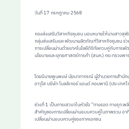
วันที่ 17 กรกฎาคม 2568
กองส่งเสริมวิสาหกิจชุมชน มอบหมายให้นางสาวสุพิช
กลุ่มส่งเสริมและพัฒนาผลิตภัณฑ์วิสาหกิจชุมชน 
การเปลี่ยนผ่านด้วยเทคโนโลยีดิจิทัลควบคู่กับการพ
นโยบายและยุทธศาสตร์การค้า (สนค.) กระทรวงพาณิช
โดยมีนายพูนพงษ์ นัยนาภากรณ์ ผู้อำนวยการสำนักงาน
อาวุโส บริษัท โบลลิเกอร์ แอนด์ คอมพานี (ประเทศไ
ช่วงที่ 1 เป็นการเสวนาในหัวข้อ “ทางรอด ทางรุก:พ
สำคัญของการเปลี่ยนผ่านแบบควบคู่ในภาพรวม อาท
เปลี่ยนผ่านแบบควบคู่ของภาคเอกชน