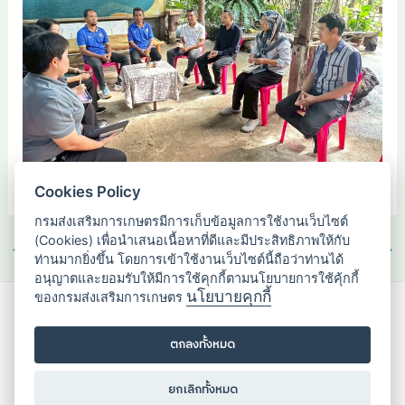
Cookies Policy
กรมส่งเสริมการเกษตรมีการเก็บข้อมูลการใช้งานเว็บไซต์
(Cookies) เพื่อนำเสนอเนื้อหาที่ดีและมีประสิทธิภาพให้กับ
←
Previous เรื่อง
Next เรื่อง
→
ท่านมากยิ่งขึ้น โดยการเข้าใช้งานเว็บไซต์นี้ถือว่าท่านได้
อนุญาตและยอมรับให้มีการใช้คุกกี้ตามนโยบายการใช้คุ้กกี้
นโยบายคุกกี้
ของกรมส่งเสริมการเกษตร
กองส่งเสริมวิสาหกิจชุมชน
2143/1 ถนนพหลโยธิน แขวงลาดยาว
ตกลงทั้งหมด
เขตจตุจักร กรุงเทพมหานคร 10900
ยกเลิกทั้งหมด