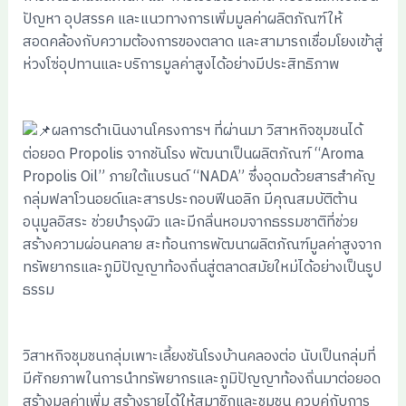
ปัญหา อุปสรรค และแนวทางการเพิ่มมูลค่าผลิตภัณฑ์ให้
สอดคล้องกับความต้องการของตลาด และสามารถเชื่อมโยงเข้าสู่
ห่วงโซ่อุปทานและบริการมูลค่าสูงได้อย่างมีประสิทธิภาพ
ผลการดำเนินงานโครงการฯ ที่ผ่านมา วิสาหกิจชุมชนได้
ต่อยอด Propolis จากชันโรง พัฒนาเป็นผลิตภัณฑ์ “Aroma
Propolis Oil” ภายใต้แบรนด์ “NADA” ซึ่งอุดมด้วยสารสำคัญ
กลุ่มฟลาโวนอยด์และสารประกอบฟีนอลิก มีคุณสมบัติต้าน
อนุมูลอิสระ ช่วยบำรุงผิว และมีกลิ่นหอมจากธรรมชาติที่ช่วย
สร้างความผ่อนคลาย สะท้อนการพัฒนาผลิตภัณฑ์มูลค่าสูงจาก
ทรัพยากรและภูมิปัญญาท้องถิ่นสู่ตลาดสมัยใหม่ได้อย่างเป็นรูป
ธรรม
วิสาหกิจชุมชนกลุ่มเพาะเลี้ยงชันโรงบ้านคลองต่อ นับเป็นกลุ่มที่
มีศักยภาพในการนำทรัพยากรและภูมิปัญญาท้องถิ่นมาต่อยอด
สร้างมูลค่าเพิ่ม สร้างรายได้ให้สมาชิกและชุมชน ควบคู่กับการ