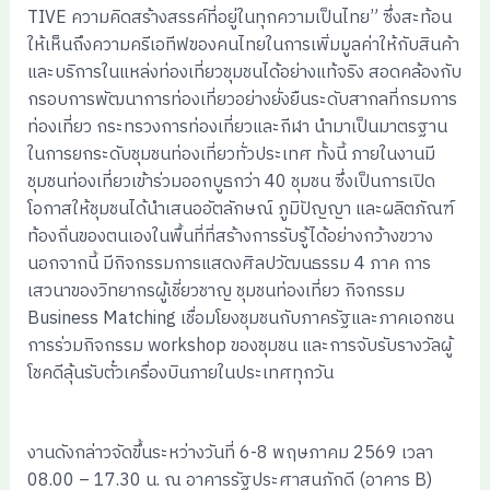
TIVE ความคิดสร้างสรรค์ที่อยู่ในทุกความเป็นไทย” ซึ่งสะท้อน
ให้เห็นถึงความครีเอทีฟของคนไทยในการเพิ่มมูลค่าให้กับสินค้า
และบริการในแหล่งท่องเที่ยวชุมชนได้อย่างแท้จริง สอดคล้องกับ
กรอบการพัฒนาการท่องเที่ยวอย่างยั่งยืนระดับสากลที่กรมการ
ท่องเที่ยว กระทรวงการท่องเที่ยวและกีฬา นำมาเป็นมาตรฐาน
ในการยกระดับชุมชนท่องเที่ยวทั่วประเทศ ทั้งนี้ ภายในงานมี
ชุมชนท่องเที่ยวเข้าร่วมออกบูธกว่า 40 ชุมชน ซึ่งเป็นการเปิด
โอกาสให้ชุมชนได้นำเสนออัตลักษณ์ ภูมิปัญญา และผลิตภัณฑ์
ท้องถิ่นของตนเองในพื้นที่ที่สร้างการรับรู้ได้อย่างกว้างขวาง
นอกจากนี้ มีกิจกรรมการแสดงศิลปวัฒนธรรม 4 ภาค การ
เสวนาของวิทยากรผู้เชี่ยวชาญ ชุมชนท่องเที่ยว กิจกรรม
Business Matching เชื่อมโยงชุมชนกับภาครัฐและภาคเอกชน
การร่วมกิจกรรม workshop ของชุมชน และการจับรับรางวัลผู้
โชคดีลุ้นรับตั๋วเครื่องบินภายในประเทศทุกวัน
งานดังกล่าวจัดขึ้นระหว่างวันที่ 6-8 พฤษภาคม 2569 เวลา
08.00 – 17.30 น. ณ อาคารรัฐประศาสนภักดี (อาคาร B)