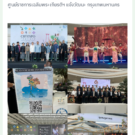
ศูนย์ราชการเฉลิมพระเกียรติฯ แจ้งวัฒนะ กรุงเทพมหานคร